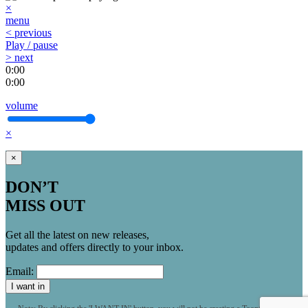
×
menu
< previous
Play / pause
> next
0:00
0:00
volume
×
×
DON’T
MISS OUT
Get all the latest on new releases,
updates and offers directly to your inbox.
Email:
I want in