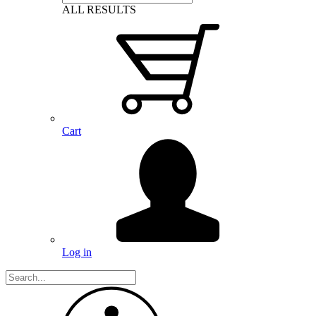
ALL RESULTS
Cart
Log in