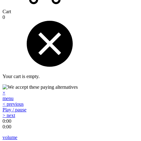
Cart
0
Your cart is empty.
×
menu
< previous
Play / pause
> next
0:00
0:00
volume