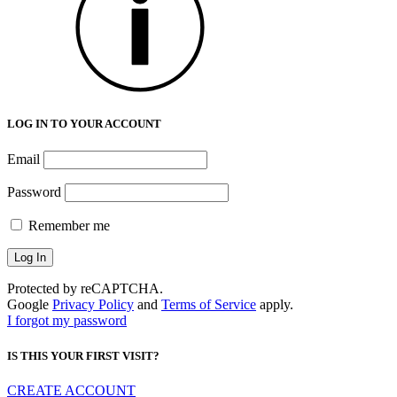
LOG IN TO YOUR ACCOUNT
Email
Password
Remember me
Protected by reCAPTCHA.
Google
Privacy Policy
and
Terms of Service
apply.
I forgot my password
IS THIS YOUR FIRST VISIT?
CREATE ACCOUNT