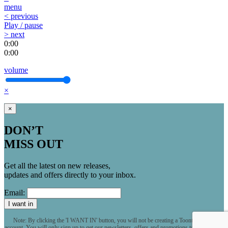
menu
< previous
Play / pause
> next
0:00
0:00
volume
×
×
DON’T
MISS OUT
Get all the latest on new releases,
updates and offers directly to your inbox.
Email:
I want in
Note: By clicking the 'I WANT IN' button, you will not be creating a Toontrack user
account. You will only sign up to get our newsletters, offers and promotions to your inbox.