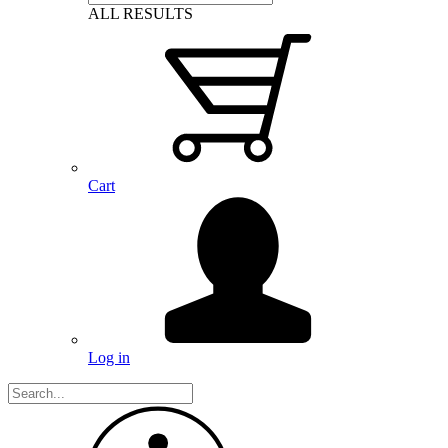
ALL RESULTS
Cart
Log in