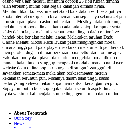
casino yang lain melalui minimum deposit 25 ribu rupiah dimana
telah terbilang murah buat segala kalangan dimana nyata.
Membutuhkan koneksi internet stabil baik dalam wi-fi selanjutnya
kuota internet cukup telah bisa memainkan sepuasnya selama 24 jam
non stop para player casino online dadu . Mestinya dalam dukung
melalui smartphone dimana kamu ada pula laptop, komputer serta
tablet dalam layak melalui tersebut pertandingan dadu online live
hendak bisa berjalan melalui lancar. Melakukan taruhan Dadu
Online Melalui Modal Kecil Bukan patut menginginkan modal
dimana tinggi patut para player melakukan melalui teliti jadi hendak
memperoleh dugaan di luar perkiraan para bettor dadu online apk.
Yakinkan pun yakni player dapat oleh mengelola modal dimana
muncul kalau bukan sanggup mengelola modal dimana para player
website dadu online popular punya jadi sungguh-sungguh di
sayangkan semata-mata maka akan berkesempatan meraih
kekalahan beruntun pun. Misalnya dalam telah tinggi kasus
berlangsung kelewat nafsu tanpa memikirkan keuangannya pun.
Supaya ini butuh bersikap bijak di dalam seluruh aspek dimana
nyata waktu bakal menjalankan betting agen taruhan dadu online.
About Toontrack
Our Story
News