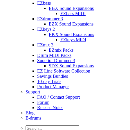
EZbass
EBX Sound Expansions
EZbass MIDI
EZdrummer 3
EZX Sound Expansions
EZkeys 2
EKX Sound Expansions
EZkeys MIDI
EZmix 3
EZmix Packs
Drum MIDI Packs
Superior Drummer 3
SDX Sound Expansions
EZ Line Software Collection
Savings Bundles
10-day Trials
Product Manager
Support
FAQ / Contact Support
Forum
Release Notes
Blog
E-drums