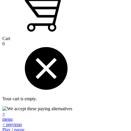
Cart
0
Your cart is empty.
×
menu
< previous
Play / pause