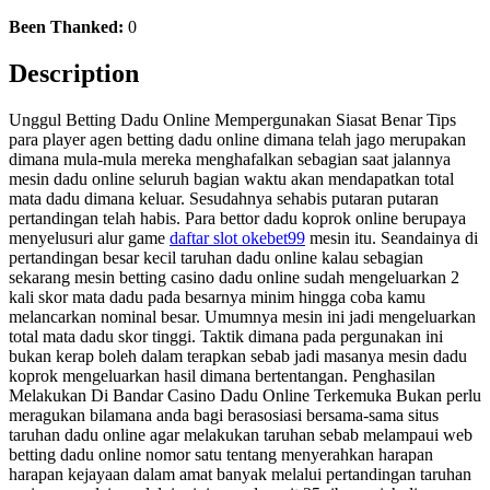
Been Thanked:
0
Description
Unggul Betting Dadu Online Mempergunakan Siasat Benar Tips
para player agen betting dadu online dimana telah jago merupakan
dimana mula-mula mereka menghafalkan sebagian saat jalannya
mesin dadu online seluruh bagian waktu akan mendapatkan total
mata dadu dimana keluar. Sesudahnya sehabis putaran putaran
pertandingan telah habis. Para bettor dadu koprok online berupaya
menyelusuri alur game
daftar slot okebet99
mesin itu. Seandainya di
pertandingan besar kecil taruhan dadu online kalau sebagian
sekarang mesin betting casino dadu online sudah mengeluarkan 2
kali skor mata dadu pada besarnya minim hingga coba kamu
melancarkan nominal besar. Umumnya mesin ini jadi mengeluarkan
total mata dadu skor tinggi. Taktik dimana pada pergunakan ini
bukan kerap boleh dalam terapkan sebab jadi masanya mesin dadu
koprok mengeluarkan hasil dimana bertentangan. Penghasilan
Melakukan Di Bandar Casino Dadu Online Terkemuka Bukan perlu
meragukan bilamana anda bagi berasosiasi bersama-sama situs
taruhan dadu online agar melakukan taruhan sebab melampaui web
betting dadu online nomor satu tentang menyerahkan harapan
harapan kejayaan dalam amat banyak melalui pertandingan taruhan