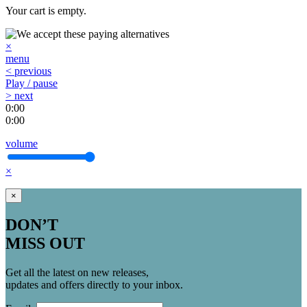
Your cart is empty.
×
menu
< previous
Play / pause
> next
0:00
0:00
volume
×
×
DON’T
MISS OUT
Get all the latest on new releases,
updates and offers directly to your inbox.