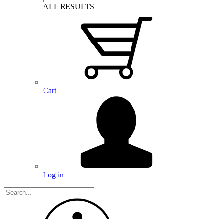
ALL RESULTS
Cart
Log in