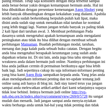
paling rendah. Tetap saja konsisten dengan meja tersebut sampai
anda benar-benar yakin dengan kemampuan bermain anda. Hal ini
bisa dibuktikan dengan presentase kemenangan
Agen Sbobet
yang
lebih banyak dibandingkan dengan kekalahan yang dialami. Apabila
modal anda sudah berkembang berpuluh-puluh kali lipat, maka
disini anda sudah siap untuk menaikkan nilai taruhan ke nominal
yang lebih tinggi lagi. Namun jangan terlalu banyak ya paling tidak
2 kali lipat dari taruhan awal. 3. Membuat perhitungan Pada
dasarnya untuk mengetahui apakah kemampuan anda mengalami
peningkatan atau tidak itu bisa dilihat dengan membuat sebuah
perhitungan
Mainaman
. Buatlah perhitungan modal, taruhan,
menang dan juga kalah pada sebuah buku catatan. Dengan begitu
anda bisa mengetahui berapakah keuntungan yang sudah anda
dapatkan selama ini. Di sisi lain, anda juga bisa tahu strength dan
weakness anda dalam bermain judi online. Nantinya perhitungan ini
bisa anda jadikan cermin di permainan berikutnya agar bisa lebih
baik lagi. Jadi sepertinya cukup itu saja informasi-informasi penting
yang bisa kami
Agen Bola
sampaikan kepada anda. Yang jelas anda
akan mendapatkam informasi penting dan ter-update tentang judi
online uang asli hanya di blog ini. Jadi stay tuned terus yaa jangan
sampai anda melewatkan artikel-artikel dari kami selanjutnya supaya
tidak lose behind. Intinya bermain judi online
http://rvq-
sub.sbq.org.br/index.php/rvq/comment/view/269/0/5728
itu sangat
mudah dan menarik. Jadi jangan sampai anda menyia-nyiakan
waktu berharga anda untuk hal-hal yang tidak penting dan tidak